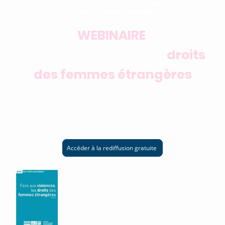
à l'occasion de la sortie de la note pratique
« Face aux violences,
les droits des femmes étrangères »
WEBINAIRE
Face aux violences : les
droits
des femmes étrangères
Organisé par le GISTI, De Quel Droit ?, la FNCIDFF, la Cimade,
Solidarité Femmes et Femmes de la Terre
Coordonné par La Vague et hébergé par le Barreau de la Solidarité
Accéder à la rediffusion gratuite