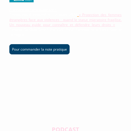
À propos de cette publication
:
Communiqué collectif du 12 mars 2026
« Protection des femmes
étrangères face aux violences : quand le statut migratoire fragilise.
Un nouveau guide pour connaître et défendre leurs droits »
(La
Cimade, De Quel Droit ?, FNCIDFF, FNSF, Femmes de la Terre, Gisti et
La Vague)
Pour commander la note pratique
PODCAST