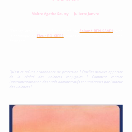
Femmes étrangères : le droit face aux violences conjugales, avec
Maître Agathe Sourty
et
Juliette Janvre
.
"Étrange droit" est un podcast animé par
Salomé BEN-SAADI
, avec
la chronique de
Fleur BOIXIERE
,
toutes deux avocates en droit des
étrangers.
Femmes de la Terre a eu le plaisir d'intervenir pour un épisode
centré sur les femmes étrangères victimes de violences.
Plusieurs questions ont été abordées :
Qu’est-ce qu’une ordonnance de protection ? Quelles preuves apporter
de la réalité des violences conjugales ? Comment contrer
l’instrumentalisation des outils administratifs et numériques par l’auteur
des violences ?