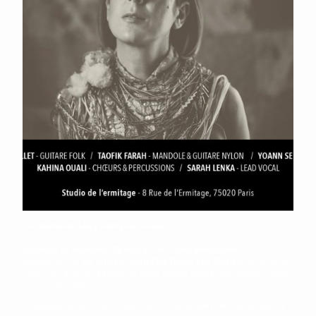
Le cinéma le Luxy à Ivry-sur-Seine,
organise
ce mercredi 29 mai
à 20h30
une projection
exceptionnelle
du film LA COULEUR DANS LES MAINS
, suivie d’une
rencontre avec la réalisatrice Nora Hamdi animée par Nadia Meflah,
critique de cinéma.
L’occasion de découvrir le parcours d’une femme immigrée dans la